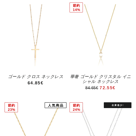
節約
14%
ゴールド クロス ネックレス
華奢 ゴールド クリスタル イニ
シャル ネックレス
通常価格
64.85€
セール価格
72.55€
84.65€
節約
人気商品
節約
23%
24%