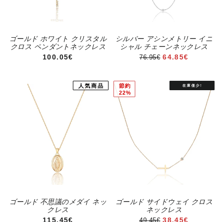
ゴールド ホワイト クリスタル
シルバー アシンメトリー イニ
クロス ペンダントネックレス
シャル チェーンネックレス
通常価格
セール価格
100.05€
64.85€
76.95€
人気商品
節約
22%
ゴールド 不思議のメダイ ネッ
ゴールド サイドウェイ クロス
クレス
ネックレス
通常価格
セール価格
115.45€
38.45€
49.45€