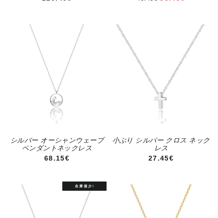
シルバー オーシャンウェーブ
小ぶり シルバー クロス ネック
ペンダントネックレス
レス
通常価格
通常価格
68.15€
27.45€