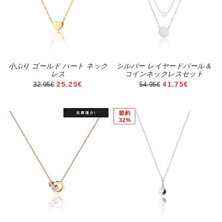
小ぶり ゴールド ハート ネック
シルバー レイヤードパール＆
レス
コインネックレスセット
セール価格
セール価格
25.25€
41.75€
32.95€
54.95€
節約
32%