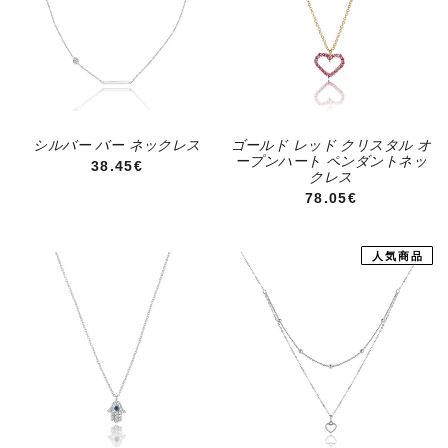
シルバー バー ネックレス
ゴールド レッド クリスタル オ
ープンハート ペンダントネッ
通常価格
38.45€
クレス
通常価格
78.05€
人気商品