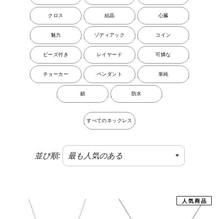
クロス
結晶
心臓
魅力
ゾディアック
コイン
ビーズ付き
レイヤード
可憐な
チョーカー
ペンダント
単純
鎖
防水
すべてのネックレス
並び順:
人気商品