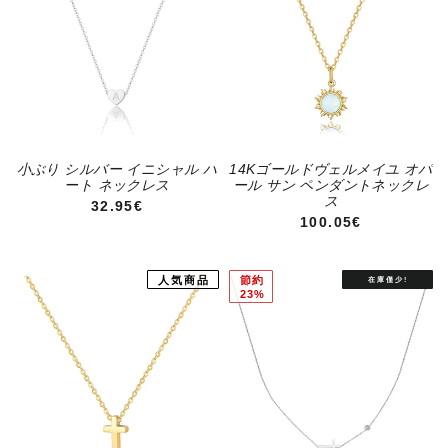
小ぶり シルバー イニシャル ハ
14Kゴールドヴェルメイユ オパ
ート ネックレス
ール サン ペンダントネックレ
ス
通常価格
32.95€
通常価格
100.05€
人気商品
節約
23%