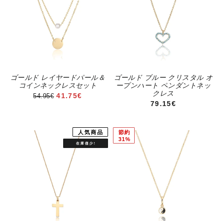
ゴールド レイヤードパール＆
ゴールド ブルー クリスタル オ
コインネックレスセット
ープンハート ペンダントネッ
クレス
セール価格
41.75€
54.95€
通常価格
79.15€
人気商品
節約
31%