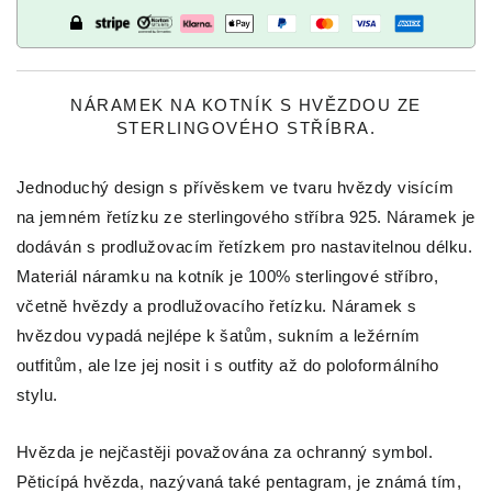
NÁRAMEK NA KOTNÍK S HVĚZDOU ZE
STERLINGOVÉHO STŘÍBRA.
Jednoduchý design s přívěskem ve tvaru hvězdy visícím
na jemném řetízku ze sterlingového stříbra 925. Náramek je
dodáván s prodlužovacím řetízkem pro nastavitelnou délku.
Materiál náramku na kotník je 100% sterlingové stříbro,
včetně hvězdy a prodlužovacího řetízku. Náramek s
hvězdou vypadá nejlépe k šatům, sukním a ležérním
outfitům, ale lze jej nosit i s outfity až do poloformálního
stylu.
Hvězda je nejčastěji považována za ochranný symbol.
Pěticípá hvězda, nazývaná také pentagram, je známá tím,