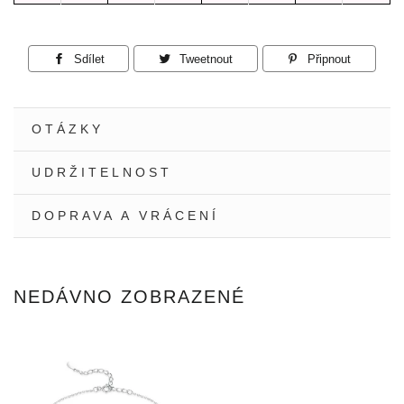
Sdílet
Sdílet
Tweetnout
Tweetnout
Připnout
Připnout
na
na
na
Facebooku
Twitteru
Pinteres
OTÁZKY
UDRŽITELNOST
DOPRAVA A VRÁCENÍ
NEDÁVNO ZOBRAZENÉ