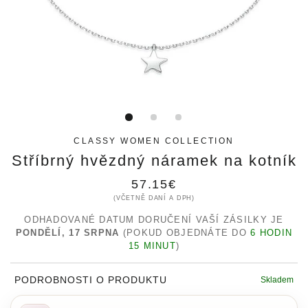
CLASSY WOMEN COLLECTION
Stříbrný hvězdný náramek na kotník
Běžná
57.15€
(VČETNĚ DANÍ A DPH)
cena
ODHADOVANÉ DATUM DORUČENÍ VAŠÍ ZÁSILKY JE
PONDĚLÍ, 17 SRPNA
(POKUD OBJEDNÁTE DO
6 HODIN
15 MINUT
)
PODROBNOSTI O PRODUKTU
Skladem