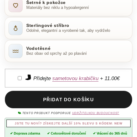
Šetrné k pokožce
Materiály bez niklu a hypoalergenní
Sterlingové stříbro
Odolné, elegantní a vyrobené tak, aby vydrželo
Vodotěsné
Bez obav od sprchy až po plavání
Přidejte
sametovou krabičku
+
11.00€
PŘIDAT DO KOŠÍKU
TENTO PRODUKT PODPORUJE
UDRŽITELNOU BUDOUCNOST
JSTE TU NOVÍ? ZÍSKEJTE DALŠÍ 10% SLEVU S KÓDEM: NEW
✔ Doprava zdarma
✔ Celosvětové doručení
✔ Vrácení do 365 dnů