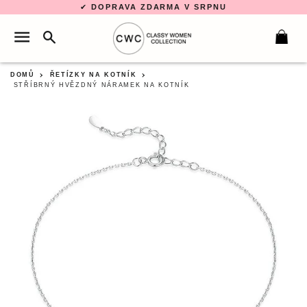
✔
DOPRAVA ZDARMA V SRPNU
VYHLEDÁVÁNÍ
NAVIGACE WEBU
KO
DOMŮ
ŘETÍZKY NA KOTNÍK
STŘÍBRNÝ HVĚZDNÝ NÁRAMEK NA KOTNÍK