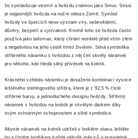
že symbolizuje vesmír a hvězdu známou jako Sirius. Sirius
je nejjasnější hvězda na noční obloze Země. Symbol
hvězdy ve špercích nese význam víry, sebevědomí,
důvěry, bezpečí a vytrvalosti. Kromě toho se hvězda často
používá jako talisman, který chrání nositele před vším zlem
a negativitou na jeho cestě tímto životem. Silná symbolika
stříbrného náramku s hvězdou z něj činí skvělý náramek
pro někoho, kdo hledá silný přívěsek na kotník.
Krásného vzhledu náramku je dosaženo kombinací vysoce
leštěného sterlingového stříbra, které je z 92,5 % čisté
stříbrné barvy, a jednoduchého designu hvězdy. Stříbrný
náramek s hvězdou na kotník je skvělým dárkem díky
svým ochranným schopnostem a silné symbolice.
Abyste náramek na kotník udrželi v lesklém stavu, leštěte
ho a čistěte hadříkem každé několik měsíců a pravidelně