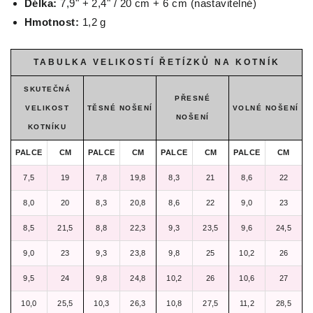
Délka:
7,9" + 2,4" / 20 cm + 6 cm (nastavitelné)
Hmotnost:
1,2 g
TABULKA VELIKOSTÍ ŘETÍZKŮ NA KOTNÍK
SKUTEČNÁ
PŘESNÉ
VELIKOST
TĚSNÉ NOŠENÍ
VOLNÉ NOŠENÍ
NOŠENÍ
KOTNÍKU
PALCE
CM
PALCE
CM
PALCE
CM
PALCE
CM
7,5
19
7,8
19,8
8,3
21
8,6
22
8,0
20
8,3
20,8
8,6
22
9,0
23
8,5
21,5
8,8
22,3
9,3
23,5
9,6
24,5
9,0
23
9,3
23,8
9,8
25
10,2
26
9,5
24
9,8
24,8
10,2
26
10,6
27
10,0
25,5
10,3
26,3
10,8
27,5
11,2
28,5