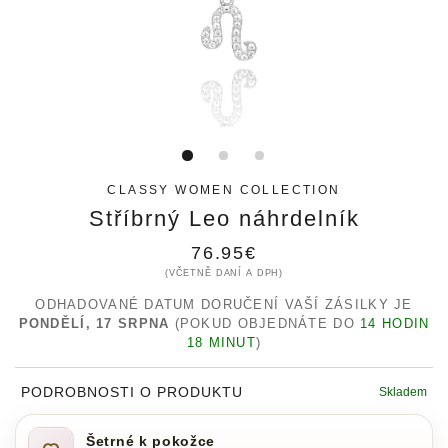
CLASSY WOMEN COLLECTION
Stříbrný Leo náhrdelník
Běžná
76.95€
(VČETNĚ DANÍ A DPH)
cena
ODHADOVANÉ DATUM DORUČENÍ VAŠÍ ZÁSILKY JE
PONDĚLÍ, 17 SRPNA
(POKUD OBJEDNÁTE DO
14 HODIN
18 MINUT
)
PODROBNOSTI O PRODUKTU
Skladem
Šetrné k pokožce