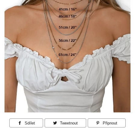
Sdílet
Sdílet
Tweetnout
Tweetnout
Připnout
Připnout
na
na
na