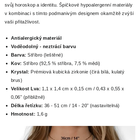
svůj horoskop a identitu. Špičkové hypoalergenní materiály
v kombinaci s tímto podmanivým designem okamžitě zvýší
vaši přitažlivost.
Antialergický materiál
Voděodolný - neztrácí barvu
Barva:
Stříbro (leštěné)
Kov:
Stříbro (92,5 % stříbra, 7,5 % mědi)
Krystal:
Prémiová kubická zirkonie (čirá bílá, kulatý
brus)
Velikost Lva:
1,1 x 1,4 cm x 0,15 cm / 0,43 x 0,55 x
0,06" (přibližně)
Délka řetízku:
36 - 51 cm / 14 - 20" (nastavitelná)
Hmotnost:
1,6 g