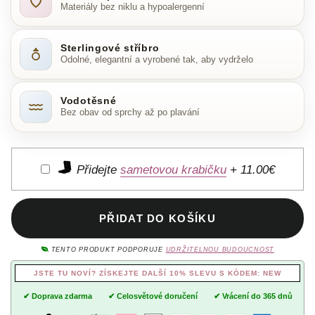
Materiály bez niklu a hypoalergenní
Sterlingové stříbro
Odolné, elegantní a vyrobené tak, aby vydrželo
Vodotěsné
Bez obav od sprchy až po plavání
Přidejte
sametovou krabičku
+
11.00€
PŘIDAT DO KOŠÍKU
TENTO PRODUKT PODPORUJE
UDRŽITELNOU BUDOUCNOST
JSTE TU NOVÍ? ZÍSKEJTE DALŠÍ 10% SLEVU S KÓDEM: NEW
✔ Doprava zdarma
✔ Celosvětové doručení
✔ Vrácení do 365 dnů