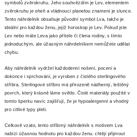
symbolů zvěrokruhu. Jeho souhvězdím je Lev, elementem
zvěrokruhu je oheň a vládnoucí planetou znamení je slunce.
Tento náhrdelník obsahuje původní symbol Lva, takže je
ideální pro každou ženu, jejíž horoskop je Lev. Pokud jste
Lev nebo máte Leva jako přítele či člena rodiny, s tímto
jednoduchým, ale úžasným náhrdelníkem nemůžete udělat
chybu.
Aby náhrdelník vydržel každodenní nošení, pocení a
dokonce i sprchování, je vyroben z čistého sterlingového
stříbra. Sterlingové stříbro má přirozeně nádherný, leštěný
povrch, který krásně láme světlo. Čisté materiály použité v
tomto šperku navíc zajišťují, že je hypoalergenní a vhodný
pro citlivé typy pleti.
Celkově vzato, tento stříbrný náhrdelník s motivem Lva
nabízí úžasnou hodnotu pro každou ženu. chtějí přijmout