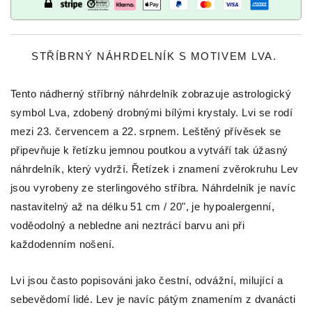
STŘÍBRNÝ NÁHRDELNÍK S MOTIVEM LVA.
Tento nádherný stříbrný náhrdelník zobrazuje astrologický
symbol Lva, zdobený drobnými bílými krystaly. Lvi se rodí
mezi 23. červencem a 22. srpnem. Leštěný přívěsek se
připevňuje k řetízku jemnou poutkou a vytváří tak úžasný
náhrdelník, který vydrží. Řetízek i znamení zvěrokruhu Lev
jsou vyrobeny ze sterlingového stříbra. Náhrdelník je navíc
nastavitelný až na délku 51 cm / 20", je hypoalergenní,
voděodolný a nebledne ani neztrácí barvu ani při
každodenním nošení.
Lvi jsou často popisováni jako čestní, odvážní, milující a
sebevědomí lidé. Lev je navíc pátým znamením z dvanácti